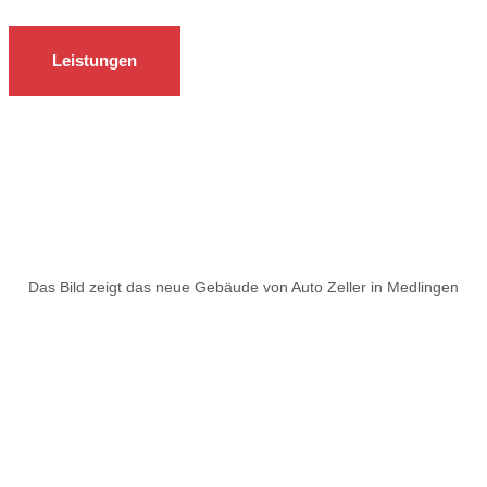
Leistungen
Das Bild zeigt das neue Gebäude von Auto Zeller in Medlingen
Warum Auto Zeller?
Schnell
Wir garantierten Ihnen die schnellstmögliche Umsetzungen Ihres