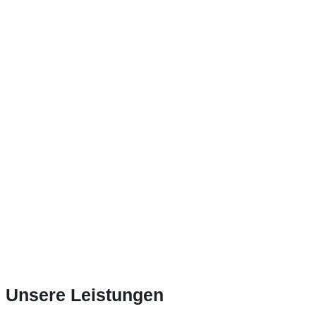
Auftrages.
Verbindlich
Für jede Reparatur vereinbaren wir vorab einen fixen Festpreis zu
dem wir verbindlich stehen.
Meisterhaft
Bei uns erhalten Sie erstklassigen Services aus Meisterhand,
dafür garantieren wir seit vielen Jahren.
Unsere Leistungen